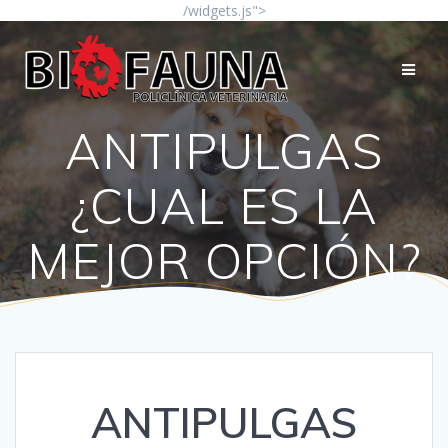
Saltar
/widgets.js">
al
contenido
ANTIPULGAS
¿CUAL ES LA
MEJOR OPCIÓN?
ANTIPULGAS