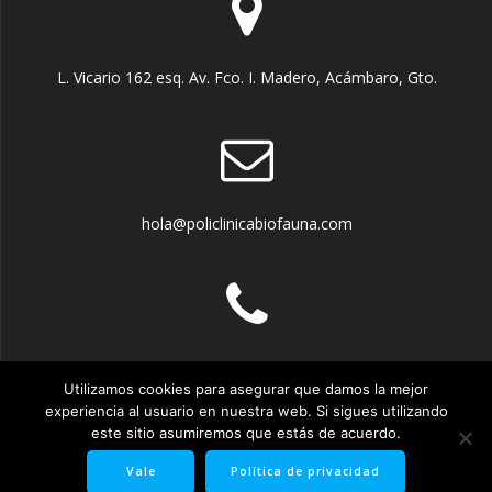
L. Vicario 162 esq. Av. Fco. I. Madero, Acámbaro, Gto.
hola@policlinicabiofauna.com
4171270029 - 4171016063 - 4171727357
Utilizamos cookies para asegurar que damos la mejor
experiencia al usuario en nuestra web. Si sigues utilizando
este sitio asumiremos que estás de acuerdo.
Vale
Política de privacidad
© 2026 Policlínica Biofauna. Creado usando WordPress y el