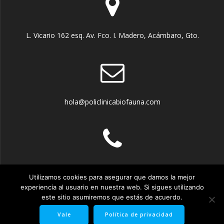
L. Vicario 162 esq. Av. Fco. I. Madero, Acámbaro, Gto.
hola@policlinicabiofauna.com
4171270029 - 4171016063 - 4171727357
Utilizamos cookies para asegurar que damos la mejor
experiencia al usuario en nuestra web. Si sigues utilizando
este sitio asumiremos que estás de acuerdo.
Vale
Política de privacidad
© 2026 Policlínica Biofauna. Creado usando WordPress y el